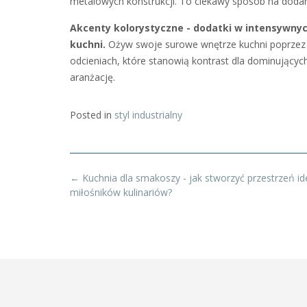
metalowych konstrukcji. To ciekawy sposób na doda
Akcenty kolorystyczne - dodatki w intensywnyc
kuchni.
Ożyw swoje surowe wnętrze kuchni poprzez 
odcieniach, które stanowią kontrast dla dominujących 
aranżację.
Posted in
styl industrialny
Post
←
Kuchnia dla smakoszy - jak stworzyć przestrzeń id
navigation
miłośników kulinariów?