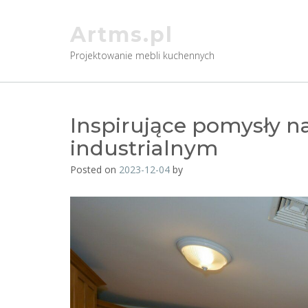
Skip
to
Artms.pl
content
Projektowanie mebli kuchennych
Inspirujące pomysły na
industrialnym
Posted on
2023-12-04
by