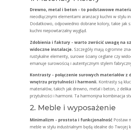
Drewno, metal i beton - to podstawowe materia
nieodłącznymi elementami aranżacji kuchni w stylu in
Dodatkowo, odpowiednio dobrane kolory, takie jak sza
kuchni niepowtarzalny wygląd.
Zdobienia i faktury - warto zwrócić uwagę na s
widoczne instalacje.
Szczegóły mają ogromne znaczen
rustykalne elementy, surowe ściany ceglane czy wido
emanuje surowością i autentycznym stylem fabryczny
Kontrasty - połączenie surowych materiałów z d
wnętrzu przytulności i harmonii.
Kontrasty są kluc
materiałów, takich jak drewno, metal i beton, z deli
przytulności i harmonii. Ta harmonijna kombinacja s
2. Meble i wyposażenie
Minimalizm - prostota i funkcjonalność
Postaw na
meble w stylu industrialnym będą idealne do Twojej k