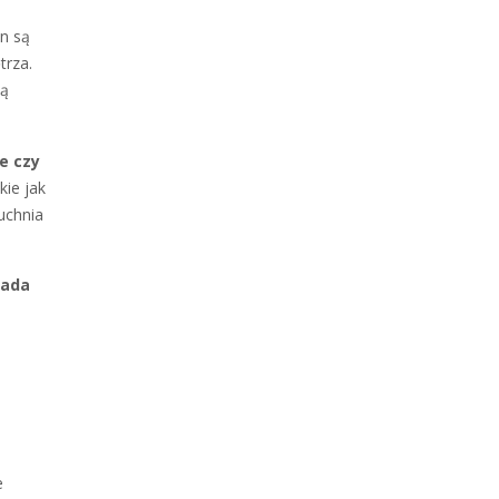
n są
trza.
zą
e czy
kie jak
uchnia
nada
e
e