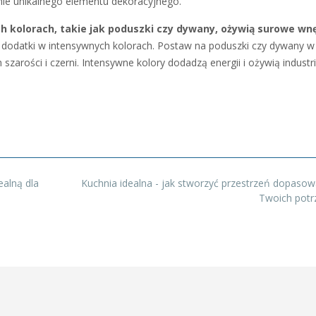
nie unikalnego elementu dekoracyjnego.
h kolorach, takie jak poduszki czy dywany, ożywią surowe wn
dodatki w intensywnych kolorach. Postaw na poduszki czy dywany w
szarości i czerni. Intensywne kolory dodadzą energii i ożywią industr
ealną dla
Kuchnia idealna - jak stworzyć przestrzeń dopaso
Twoich pot