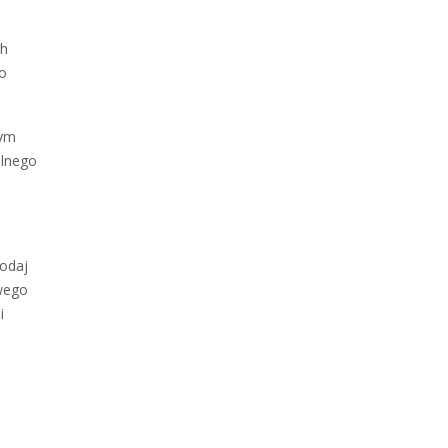
ch
ko
nym
alnego
odaj
owego
i