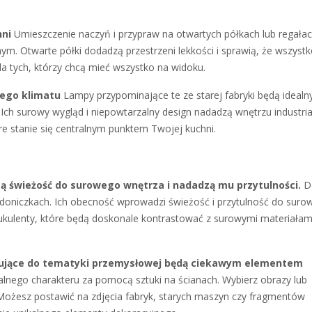
hni
Umieszczenie naczyń i przypraw na otwartych półkach lub regała
lnym. Otwarte półki dodadzą przestrzeni lekkości i sprawią, że wszyst
a tych, którzy chcą mieć wszystko na widoku.
nego klimatu
Lampy przypominające te ze starej fabryki będą ideal
. Ich surowy wygląd i niepowtarzalny design nadadzą wnętrzu industri
re stanie się centralnym punktem Twojej kuchni.
zą świeżość do surowego wnętrza i nadadzą mu przytulności.
D
n w doniczkach. Ich obecność wprowadzi świeżość i przytulność do sur
sukulenty, które będą doskonale kontrastować z surowymi materiałam
ązujące do tematyki przemysłowej będą ciekawym elementem
lnego charakteru za pomocą sztuki na ścianach. Wybierz obrazy lub
 Możesz postawić na zdjęcia fabryk, starych maszyn czy fragmentów