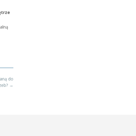
ętrze
ialną
waną do
rzeb?
→