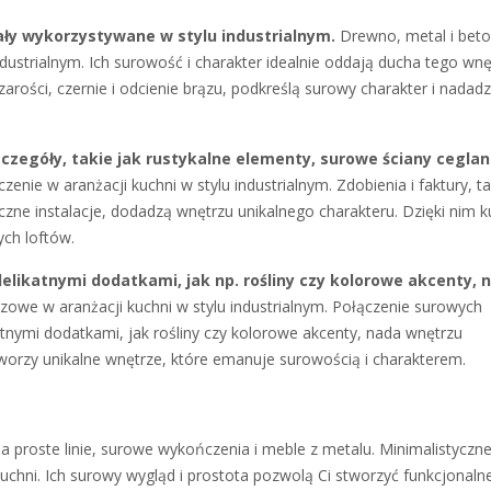
ły wykorzystywane w stylu industrialnym.
Drewno, metal i beto
dustrialnym. Ich surowość i charakter idealnie oddają ducha tego wnę
rości, czernie i odcienie brązu, podkreślą surowy charakter i nadad
zczegóły, takie jak rustykalne elementy, surowe ściany ceglan
ie w aranżacji kuchni w stylu industrialnym. Zdobienia i faktury, ta
czne instalacje, dodadzą wnętrzu unikalnego charakteru. Dzięki nim k
ch loftów.
elikatnymi dodatkami, jak np. rośliny czy kolorowe akcenty, 
zowe w aranżacji kuchni w stylu industrialnym. Połączenie surowych
katnymi dodatkami, jak rośliny czy kolorowe akcenty, nada wnętrzu
tworzy unikalne wnętrze, które emanuje surowością i charakterem.
 proste linie, surowe wykończenia i meble z metalu. Minimalistyczn
uchni. Ich surowy wygląd i prostota pozwolą Ci stworzyć funkcjonaln